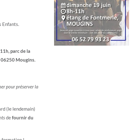
s Enfants.
11h, parc de la
, 06250 Mougins.
imer pour préserver la
ard (le lendemain)
nts
de
fournir du
 formation !