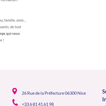
au, famille, amis…
quants, de tout
emps qui vous
e !
S
26 Rue de la Préfecture 06300 Nice
I
+33 6 81 41 61 98