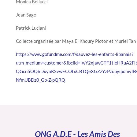
Monica Bellucci
Jean Sage
Patrick Luciani
Collecte organisée par Maya El Khoury Ploton et Muriel Tan
https://www.gofundme.com/f/sauvez-les-enfants-libanais?
utm_medium=customer&fbclid=IwY2xjawGTF1tleHRuA2
QGcn5OQ6DxyaKSvwECOtxCBTQeXGZzYzPzupyipdmyfB
NfmUBDz0_Gb-Z-pQRQ
ONG A.D.E - Les Amis Des