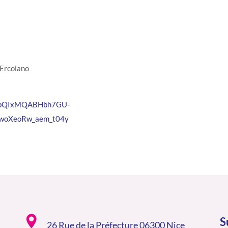
 Ercolano
FlbQIxMQABHbh7GU-
woXeoRw_aem_t04y
S
26 Rue de la Préfecture 06300 Nice