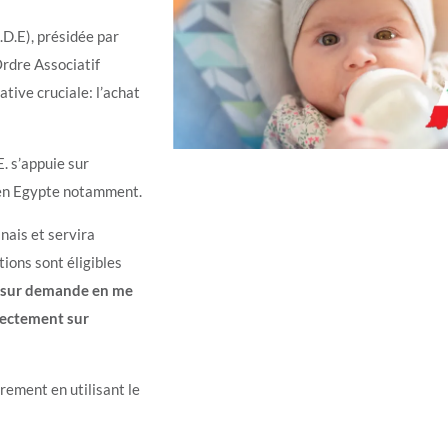
.D.E), présidée par
Ordre Associatif
tive cruciale: l’achat
. s’appuie sur
t en Egypte notamment.
nais et servira
tions sont éligibles
ni sur demande en me
rectement sur
ement en utilisant le